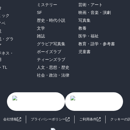
ミステリー
芸術・アート
合
SF
映画・音楽・演劇
ミック
歴史・時代小説
写真集
ノベ
文学
教養
説
雑誌
医学・福祉
誌・グラ
グラビア写真集
教育・語学・参考書
ア
ボーイズラブ
児童書
ジネス・
用
ティーンズラブ
・TL
人文・思想・歴史
社会・政治・法律
会社情報
プライバシーポリシー
ご利用条件
クッキーの