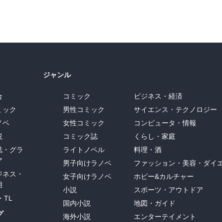
ジャンル
合
コミック
ビジネス・経済
ミック
男性コミック
サイエンス・テクノロジー
ノベ
女性コミック
コンピュータ・情報
説
コミック誌
くらし・家庭
誌・グラ
ライトノベル
料理・酒
ア
男子向けラノベ
ファッション・美容・ダイ
ジネス・
女子向けラノベ
ホビー&カルチャー
用
小説
スポーツ・アウトドア
・TL
国内小説
地図・ガイド
グ
海外小説
エンターテイメント