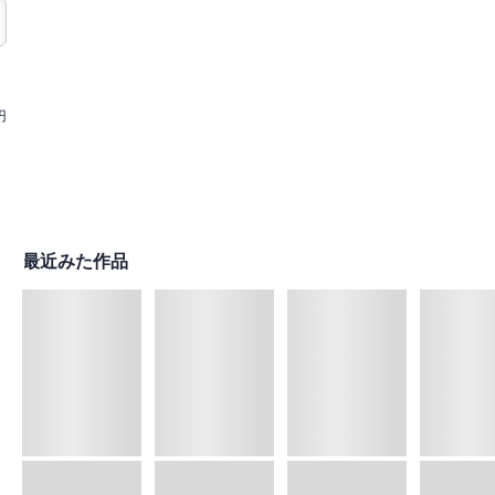
円
最近みた作品