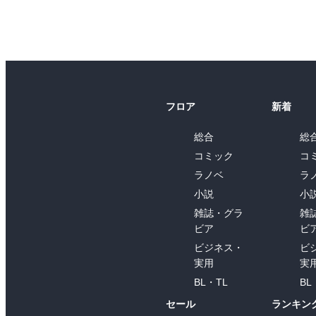
フロア
新着
総合
総
コミック
コ
ラノベ
ラ
小説
小
雑誌・グラ
雑
ビア
ビ
ビジネス・
ビ
実用
実
BL・TL
BL
セール
ランキン