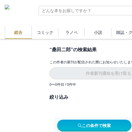
総合
コミック
ラノベ
小説
雑誌・
“
桑田二郎
”の検索結果
この作者の新刊が配信された際にお知らせいたしま
作者新刊通知を受け取る
0
〜
0
件目 /
0
件中
絞り込み
この条件で検索