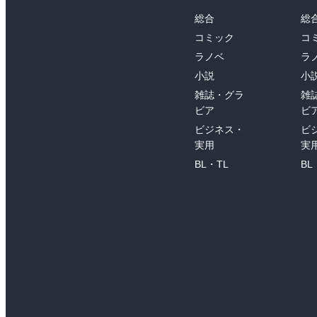
総合
総
コミック
コ
ラノベ
ラ
小説
小
雑誌・グラ
雑
ビア
ビ
ビジネス・
ビ
実用
実
BL・TL
BL