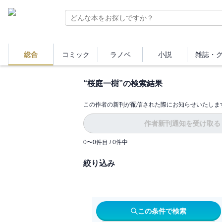
総合
コミック
ラノベ
小説
雑誌・
“
桜庭一樹
”の検索結果
この作者の新刊が配信された際にお知らせいたしま
作者新刊通知を受け取る
0
〜
0
件目 /
0
件中
絞り込み
この条件で検索