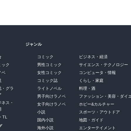
ジャンル
合
コミック
ビジネス・経済
ミック
男性コミック
サイエンス・テクノロジー
ノベ
女性コミック
コンピュータ・情報
説
コミック誌
くらし・家庭
誌・グラ
ライトノベル
料理・酒
ア
男子向けラノベ
ファッション・美容・ダイ
ジネス・
女子向けラノベ
ホビー&カルチャー
用
小説
スポーツ・アウトドア
・TL
国内小説
地図・ガイド
グ
海外小説
エンターテイメント