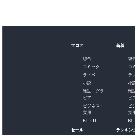
フロア
新着
総合
総
コミック
コ
ラノベ
ラ
小説
小
雑誌・グラ
雑
ビア
ビ
ビジネス・
ビ
実用
実
BL・TL
BL
セール
ランキン