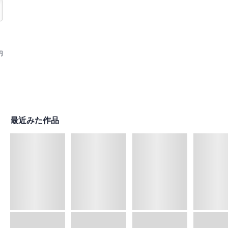
円
最近みた作品