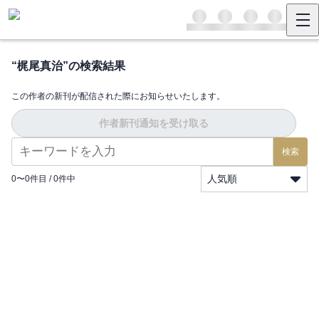
“
梶尾真治
”の検索結果
この作者の新刊が配信された際にお知らせいたします。
作者新刊通知を受け取る
検索
人気順
0
〜
0
件目 /
0
件中