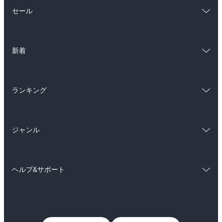
総合
コミック
セール
ラノベ
小説
総合
コミック
雑誌・グラビア
ビジネス・実用
新着
ラノベ
小説
BL・TL
総合
コミック
雑誌・グラビア
ビジネス・実用
ランキング
ラノベ
小説
BL・TL
総合
コミック
雑誌・グラビア
ビジネス・実用
ジャンル
ラノベ
小説
BL・TL
コミック
男性コミック
雑誌・グラビア
ビジネス・実用
ヘルプ&サポート
女性コミック
コミック誌
BL・TL
初めての方へ
ヘルプ
ライトノベル
男子向けラノベ