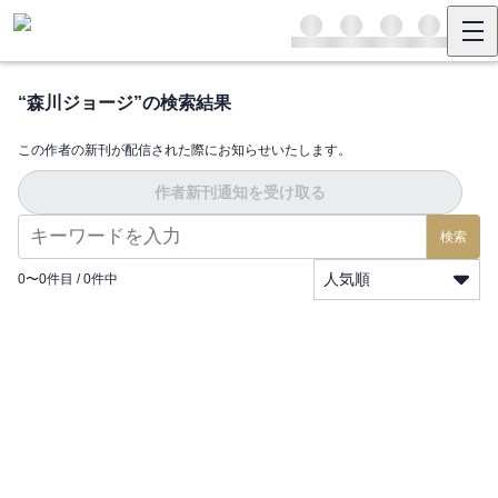
“
森川ジョージ
”の検索結果
この作者の新刊が配信された際にお知らせいたします。
作者新刊通知を受け取る
検索
人気順
0
〜
0
件目 /
0
件中