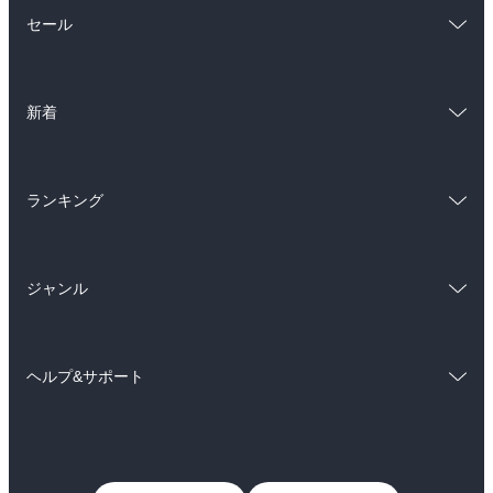
総合
コミック
セール
ラノベ
小説
総合
コミック
雑誌・グラビア
ビジネス・実用
新着
ラノベ
小説
BL・TL
総合
コミック
雑誌・グラビア
ビジネス・実用
ランキング
ラノベ
小説
BL・TL
総合
コミック
雑誌・グラビア
ビジネス・実用
ジャンル
ラノベ
小説
BL・TL
コミック
男性コミック
雑誌・グラビア
ビジネス・実用
ヘルプ&サポート
女性コミック
コミック誌
BL・TL
初めての方へ
ヘルプ
ライトノベル
男子向けラノベ