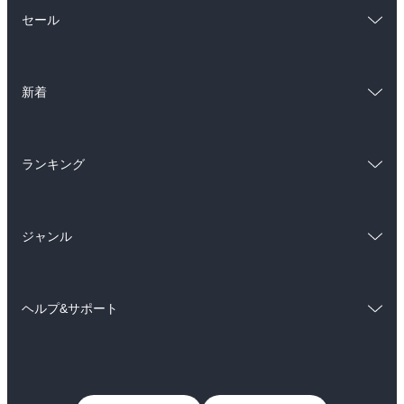
総合
コミック
セール
ラノベ
小説
総合
コミック
雑誌・グラビア
ビジネス・実用
新着
ラノベ
小説
BL・TL
総合
コミック
雑誌・グラビア
ビジネス・実用
ランキング
ラノベ
小説
BL・TL
総合
コミック
雑誌・グラビア
ビジネス・実用
ジャンル
ラノベ
小説
BL・TL
コミック
男性コミック
雑誌・グラビア
ビジネス・実用
ヘルプ&サポート
女性コミック
コミック誌
BL・TL
初めての方へ
ヘルプ
ライトノベル
男子向けラノベ