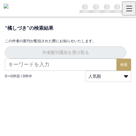
“
橘しづき
”の検索結果
この作者の新刊が配信された際にお知らせいたします。
作者新刊通知を受け取る
検索
人気順
0
〜
0
件目 /
0
件中