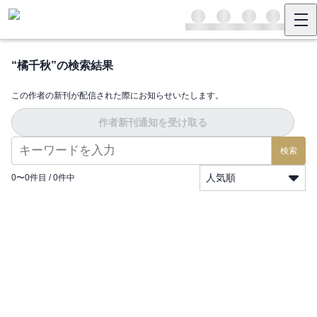
“
橘千秋
”の検索結果
この作者の新刊が配信された際にお知らせいたします。
作者新刊通知を受け取る
検索
人気順
0
〜
0
件目 /
0
件中