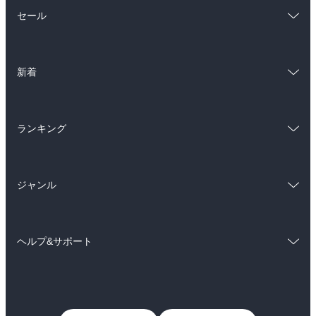
総合
コミック
セール
ラノベ
小説
総合
コミック
雑誌・グラビア
ビジネス・実用
新着
ラノベ
小説
BL・TL
総合
コミック
雑誌・グラビア
ビジネス・実用
ランキング
ラノベ
小説
BL・TL
総合
コミック
雑誌・グラビア
ビジネス・実用
ジャンル
ラノベ
小説
BL・TL
コミック
男性コミック
雑誌・グラビア
ビジネス・実用
ヘルプ&サポート
女性コミック
コミック誌
BL・TL
初めての方へ
ヘルプ
ライトノベル
男子向けラノベ