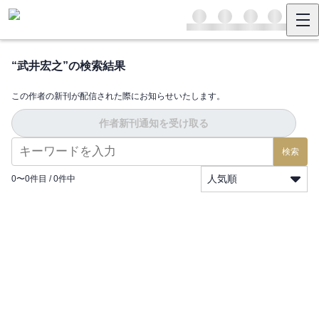
“
武井宏之
”の検索結果
この作者の新刊が配信された際にお知らせいたします。
作者新刊通知を受け取る
検索
人気順
0
〜
0
件目 /
0
件中