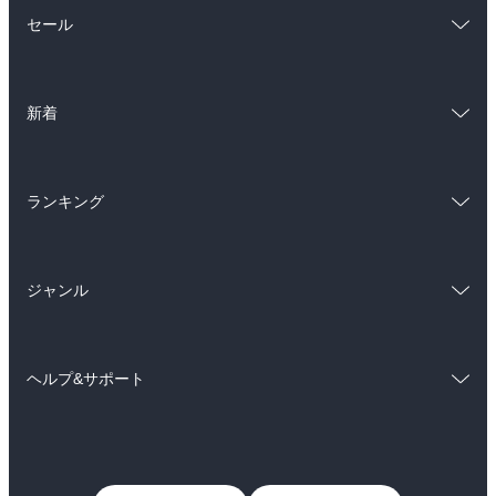
総合
コミック
セール
ラノベ
小説
総合
コミック
雑誌・グラビア
ビジネス・実用
新着
ラノベ
小説
BL・TL
総合
コミック
雑誌・グラビア
ビジネス・実用
ランキング
ラノベ
小説
BL・TL
総合
コミック
雑誌・グラビア
ビジネス・実用
ジャンル
ラノベ
小説
BL・TL
コミック
男性コミック
雑誌・グラビア
ビジネス・実用
ヘルプ&サポート
女性コミック
コミック誌
BL・TL
初めての方へ
ヘルプ
ライトノベル
男子向けラノベ