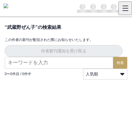
“
武蔵野ぜん子
”の検索結果
この作者の新刊が配信された際にお知らせいたします。
作者新刊通知を受け取る
検索
人気順
0
〜
0
件目 /
0
件中