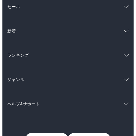
総合
コミック
セール
ラノベ
小説
総合
コミック
雑誌・グラビア
ビジネス・実用
新着
ラノベ
小説
BL・TL
総合
コミック
雑誌・グラビア
ビジネス・実用
ランキング
ラノベ
小説
BL・TL
総合
コミック
雑誌・グラビア
ビジネス・実用
ジャンル
ラノベ
小説
BL・TL
コミック
男性コミック
雑誌・グラビア
ビジネス・実用
ヘルプ&サポート
女性コミック
コミック誌
BL・TL
初めての方へ
ヘルプ
ライトノベル
男子向けラノベ