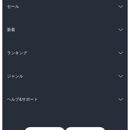
総合
コミック
セール
ラノベ
小説
総合
コミック
雑誌・グラビア
ビジネス・実用
新着
ラノベ
小説
BL・TL
総合
コミック
雑誌・グラビア
ビジネス・実用
ランキング
ラノベ
小説
BL・TL
総合
コミック
雑誌・グラビア
ビジネス・実用
ジャンル
ラノベ
小説
BL・TL
コミック
男性コミック
雑誌・グラビア
ビジネス・実用
ヘルプ&サポート
女性コミック
コミック誌
BL・TL
初めての方へ
ヘルプ
ライトノベル
男子向けラノベ