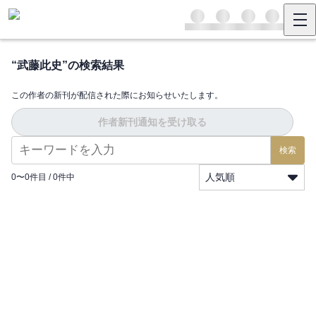
“
武藤此史
”の検索結果
この作者の新刊が配信された際にお知らせいたします。
作者新刊通知を受け取る
検索
人気順
0
〜
0
件目 /
0
件中