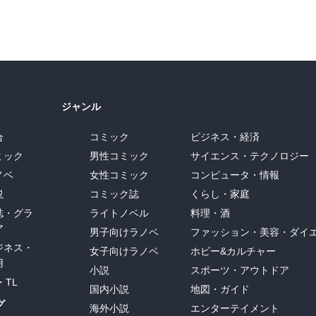
ジャンル
合
コミック
ビジネス・経済
ミック
男性コミック
サイエンス・テクノロジー
ノベ
女性コミック
コンピュータ・情報
説
コミック誌
くらし・家庭
誌・グラ
ライトノベル
料理・酒
ア
男子向けラノベ
ファッション・美容・ダイ
ジネス・
女子向けラノベ
ホビー&カルチャー
用
小説
スポーツ・アウトドア
・TL
国内小説
地図・ガイド
グ
海外小説
エンターテイメント