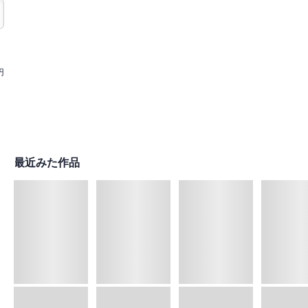
円
最近みた作品