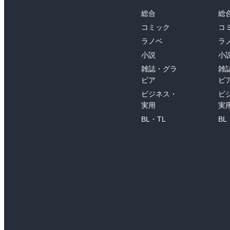
総合
総
コミック
コ
ラノベ
ラ
小説
小
雑誌・グラ
雑
ビア
ビ
ビジネス・
ビ
実用
実
BL・TL
BL