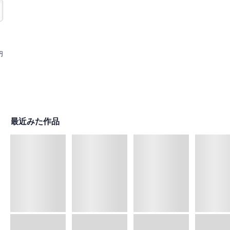
円
最近みた作品