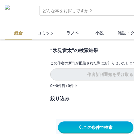
総合
コミック
ラノベ
小説
雑誌・
“
氷見雷太
”の検索結果
この作者の新刊が配信された際にお知らせいたしま
作者新刊通知を受け取る
0
〜
0
件目 /
0
件中
絞り込み
この条件で検索