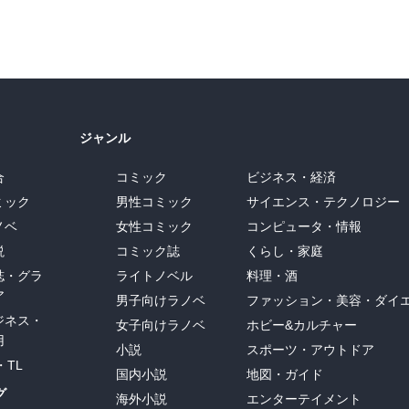
ジャンル
合
コミック
ビジネス・経済
ミック
男性コミック
サイエンス・テクノロジー
ノベ
女性コミック
コンピュータ・情報
説
コミック誌
くらし・家庭
誌・グラ
ライトノベル
料理・酒
ア
男子向けラノベ
ファッション・美容・ダイ
ジネス・
女子向けラノベ
ホビー&カルチャー
用
小説
スポーツ・アウトドア
・TL
国内小説
地図・ガイド
グ
海外小説
エンターテイメント