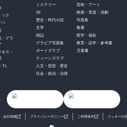
ミステリー
芸術・アート
合
SF
映画・音楽・演劇
ミック
歴史・時代小説
写真集
ノベ
文学
教養
説
雑誌
医学・福祉
誌・グラ
グラビア写真集
教育・語学・参考書
ア
ボーイズラブ
児童書
ジネス・
用
ティーンズラブ
・TL
人文・思想・歴史
社会・政治・法律
会社情報
プライバシーポリシー
ご利用条件
クッキーの