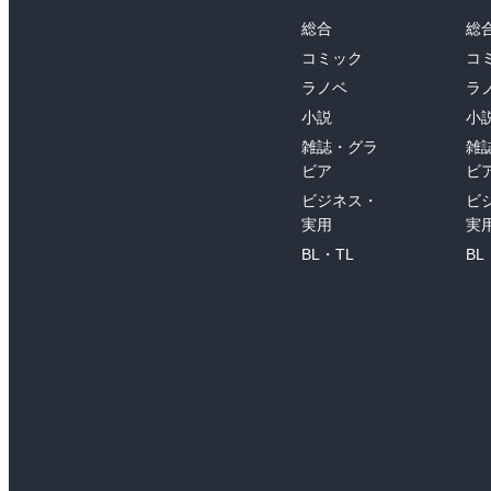
総合
総
コミック
コ
ラノベ
ラ
小説
小
雑誌・グラ
雑
ビア
ビ
ビジネス・
ビ
実用
実
BL・TL
BL