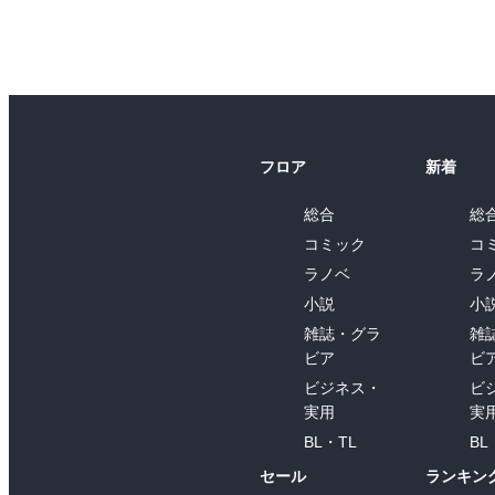
フロア
新着
総合
総
コミック
コ
ラノベ
ラ
小説
小
雑誌・グラ
雑
ビア
ビ
ビジネス・
ビ
実用
実
BL・TL
BL
セール
ランキン