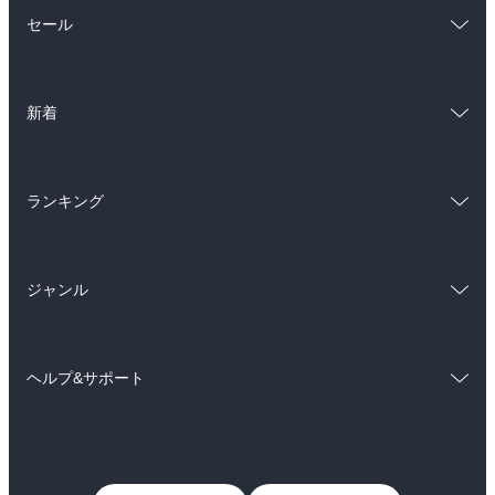
総合
コミック
セール
ラノベ
小説
総合
コミック
雑誌・グラビア
ビジネス・実用
新着
ラノベ
小説
BL・TL
総合
コミック
雑誌・グラビア
ビジネス・実用
ランキング
ラノベ
小説
BL・TL
総合
コミック
雑誌・グラビア
ビジネス・実用
ジャンル
ラノベ
小説
BL・TL
コミック
男性コミック
雑誌・グラビア
ビジネス・実用
ヘルプ&サポート
女性コミック
コミック誌
BL・TL
初めての方へ
ヘルプ
ライトノベル
男子向けラノベ