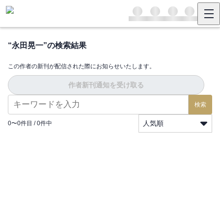
“
永田晃一
”の検索結果
この作者の新刊が配信された際にお知らせいたします。
作者新刊通知を受け取る
検索
人気順
0
〜
0
件目 /
0
件中