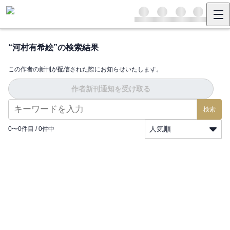
“
河村有希絵
”の検索結果
この作者の新刊が配信された際にお知らせいたします。
作者新刊通知を受け取る
検索
人気順
0
〜
0
件目 /
0
件中