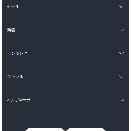
総合
コミック
セール
ラノベ
小説
総合
コミック
雑誌・グラビア
ビジネス・実用
新着
ラノベ
小説
BL・TL
総合
コミック
雑誌・グラビア
ビジネス・実用
ランキング
ラノベ
小説
BL・TL
総合
コミック
雑誌・グラビア
ビジネス・実用
ジャンル
ラノベ
小説
BL・TL
コミック
男性コミック
雑誌・グラビア
ビジネス・実用
ヘルプ&サポート
女性コミック
コミック誌
BL・TL
初めての方へ
ヘルプ
ライトノベル
男子向けラノベ