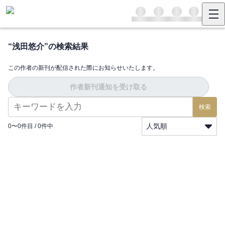
“
浅田悠介
”の検索結果
この作者の新刊が配信された際にお知らせいたします。
作者新刊通知を受け取る
検索
人気順
0
〜
0
件目 /
0
件中