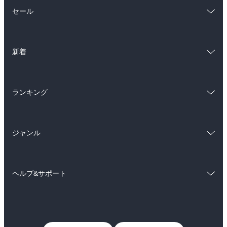
総合
コミック
セール
ラノベ
小説
総合
コミック
雑誌・グラビア
ビジネス・実用
新着
ラノベ
小説
BL・TL
総合
コミック
雑誌・グラビア
ビジネス・実用
ランキング
ラノベ
小説
BL・TL
総合
コミック
雑誌・グラビア
ビジネス・実用
ジャンル
ラノベ
小説
BL・TL
コミック
男性コミック
雑誌・グラビア
ビジネス・実用
ヘルプ&サポート
女性コミック
コミック誌
BL・TL
初めての方へ
ヘルプ
ライトノベル
男子向けラノベ