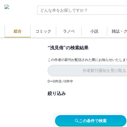
総合
コミック
ラノベ
小説
雑誌・
“
浅見侑
”の検索結果
この作者の新刊が配信された際にお知らせいたしま
作者新刊通知を受け取る
0
〜
0
件目 /
0
件中
絞り込み
この条件で検索