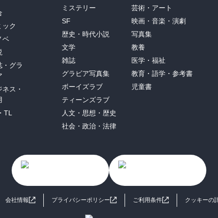
ミステリー
芸術・アート
合
SF
映画・音楽・演劇
ミック
歴史・時代小説
写真集
ノベ
文学
教養
説
雑誌
医学・福祉
誌・グラ
グラビア写真集
教育・語学・参考書
ア
ボーイズラブ
児童書
ジネス・
用
ティーンズラブ
・TL
人文・思想・歴史
社会・政治・法律
会社情報
プライバシーポリシー
ご利用条件
クッキーの