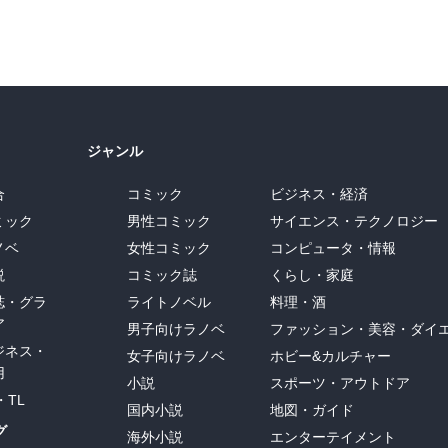
ジャンル
合
コミック
ビジネス・経済
ミック
男性コミック
サイエンス・テクノロジー
ノベ
女性コミック
コンピュータ・情報
説
コミック誌
くらし・家庭
誌・グラ
ライトノベル
料理・酒
ア
男子向けラノベ
ファッション・美容・ダイ
ジネス・
女子向けラノベ
ホビー&カルチャー
用
小説
スポーツ・アウトドア
・TL
国内小説
地図・ガイド
グ
海外小説
エンターテイメント