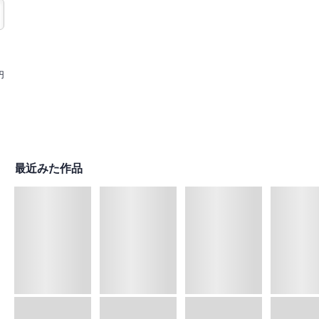
円
最近みた作品