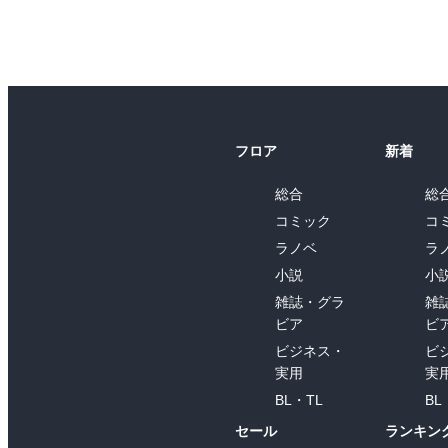
フロア
新着
総合
総
コミック
コ
ラノベ
ラ
小説
小
雑誌・グラ
雑
ビア
ビ
ビジネス・
ビ
実用
実
BL・TL
BL
セール
ランキン