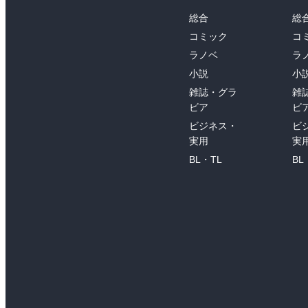
総合
総
コミック
コ
ラノベ
ラ
小説
小
雑誌・グラ
雑
ビア
ビ
ビジネス・
ビ
実用
実
BL・TL
BL