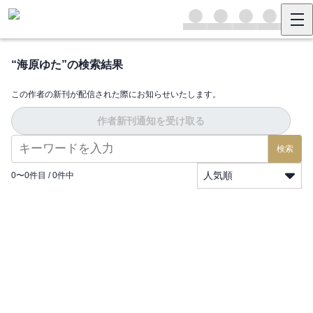
“
海原ゆた
”の検索結果
この作者の新刊が配信された際にお知らせいたします。
作者新刊通知を受け取る
検索
人気順
0
〜
0
件目 /
0
件中