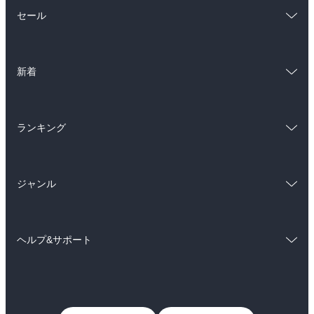
総合
コミック
セール
ラノベ
小説
総合
コミック
雑誌・グラビア
ビジネス・実用
新着
ラノベ
小説
BL・TL
総合
コミック
雑誌・グラビア
ビジネス・実用
ランキング
ラノベ
小説
BL・TL
総合
コミック
雑誌・グラビア
ビジネス・実用
ジャンル
ラノベ
小説
BL・TL
コミック
男性コミック
雑誌・グラビア
ビジネス・実用
ヘルプ&サポート
女性コミック
コミック誌
BL・TL
初めての方へ
ヘルプ
ライトノベル
男子向けラノベ