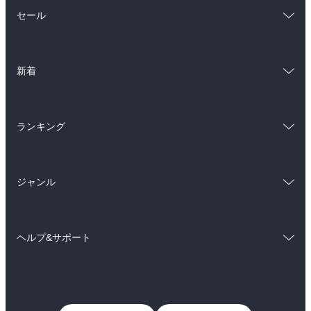
総合
コミック
セール
ラノベ
小説
総合
コミック
雑誌・グラビア
ビジネス・実用
新着
ラノベ
小説
BL・TL
総合
コミック
雑誌・グラビア
ビジネス・実用
ランキング
ラノベ
小説
BL・TL
総合
コミック
雑誌・グラビア
ビジネス・実用
ジャンル
ラノベ
小説
BL・TL
コミック
男性コミック
雑誌・グラビア
ビジネス・実用
ヘルプ&サポート
女性コミック
コミック誌
BL・TL
初めての方へ
ヘルプ
ライトノベル
男子向けラノベ