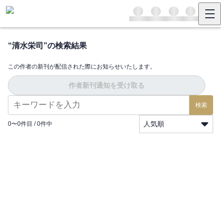
“
清水栄司
”の検索結果
この作者の新刊が配信された際にお知らせいたします。
作者新刊通知を受け取る
検索
人気順
0
〜
0
件目 /
0
件中