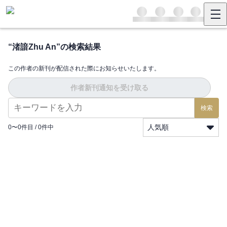
“
渚諳Zhu An
”の検索結果
この作者の新刊が配信された際にお知らせいたします。
作者新刊通知を受け取る
検索
人気順
0
〜
0
件目 /
0
件中