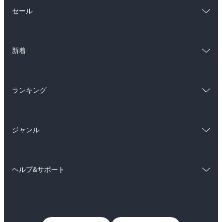
総合
コミック
セール
ラノベ
小説
総合
コミック
雑誌・グラビア
ビジネス・実用
新着
ラノベ
小説
BL・TL
総合
コミック
雑誌・グラビア
ビジネス・実用
ランキング
ラノベ
小説
BL・TL
総合
コミック
雑誌・グラビア
ビジネス・実用
ジャンル
ラノベ
小説
BL・TL
コミック
男性コミック
雑誌・グラビア
ビジネス・実用
ヘルプ&サポート
女性コミック
コミック誌
BL・TL
初めての方へ
ヘルプ
ライトノベル
男子向けラノベ