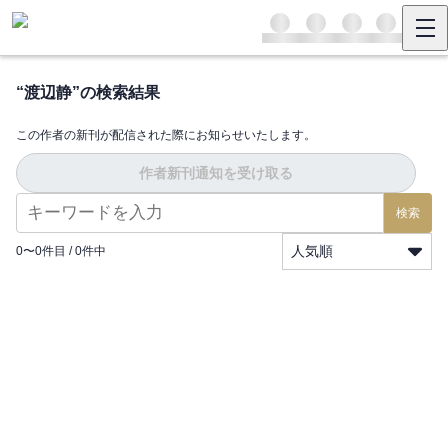
“
渡辺静
”の検索結果
この作者の新刊が配信された際にお知らせいたします。
作者新刊通知を受け取る
検索
人気順
0
〜
0
件目 /
0
件中