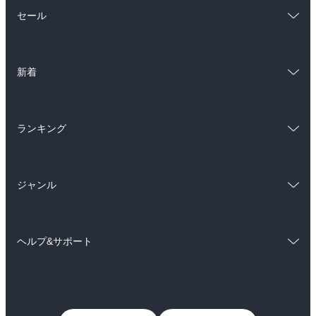
総合
コミック
セール
ラノベ
小説
総合
コミック
雑誌・グラビア
ビジネス・実用
新着
ラノベ
小説
BL・TL
総合
コミック
雑誌・グラビア
ビジネス・実用
ランキング
ラノベ
小説
BL・TL
総合
コミック
雑誌・グラビア
ビジネス・実用
ジャンル
ラノベ
小説
BL・TL
コミック
男性コミック
雑誌・グラビア
ビジネス・実用
ヘルプ&サポート
女性コミック
コミック誌
BL・TL
初めての方へ
ヘルプ
ライトノベル
男子向けラノベ