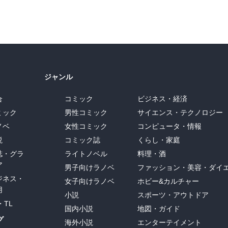
ジャンル
合
コミック
ビジネス・経済
ミック
男性コミック
サイエンス・テクノロジー
ノベ
女性コミック
コンピュータ・情報
説
コミック誌
くらし・家庭
誌・グラ
ライトノベル
料理・酒
ア
男子向けラノベ
ファッション・美容・ダイ
ジネス・
女子向けラノベ
ホビー&カルチャー
用
小説
スポーツ・アウトドア
・TL
国内小説
地図・ガイド
グ
海外小説
エンターテイメント