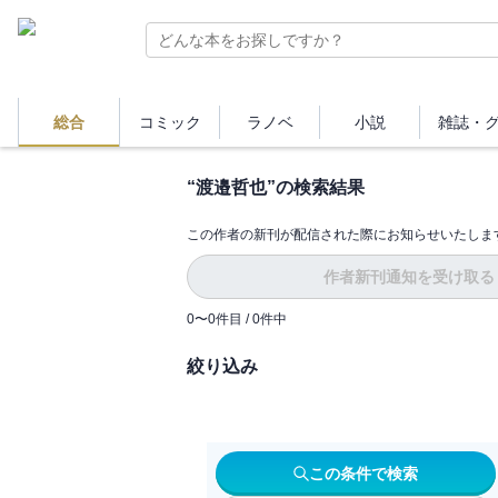
総合
コミック
ラノベ
小説
雑誌・
“
渡邉哲也
”の検索結果
この作者の新刊が配信された際にお知らせいたしま
作者新刊通知を受け取る
0
〜
0
件目 /
0
件中
絞り込み
この条件で検索