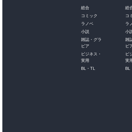
総合
総
コミック
コ
ラノベ
ラ
小説
小
雑誌・グラ
雑
ビア
ビ
ビジネス・
ビ
実用
実
BL・TL
BL