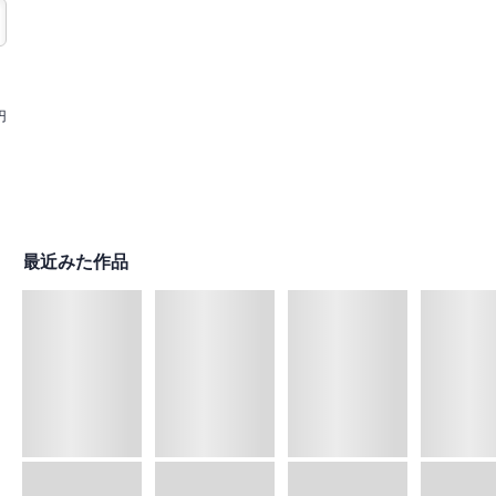
円
最近みた作品