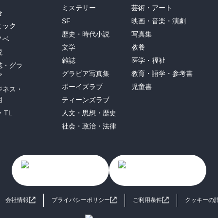
ミステリー
芸術・アート
合
SF
映画・音楽・演劇
ミック
歴史・時代小説
写真集
ノベ
文学
教養
説
雑誌
医学・福祉
誌・グラ
グラビア写真集
教育・語学・参考書
ア
ボーイズラブ
児童書
ジネス・
用
ティーンズラブ
・TL
人文・思想・歴史
社会・政治・法律
会社情報
プライバシーポリシー
ご利用条件
クッキーの