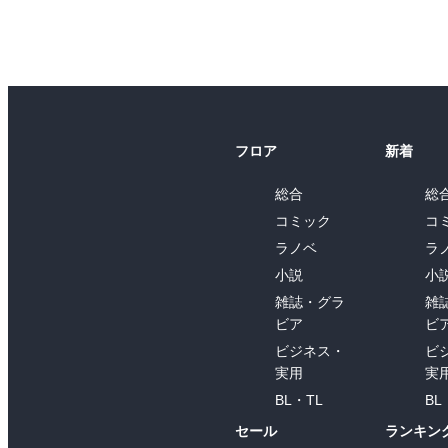
フロア
新着
総合
総
コミック
コ
ラノベ
ラ
小説
小
雑誌・グラ
雑
ビア
ビ
ビジネス・
ビ
実用
実
BL・TL
BL
セール
ランキン