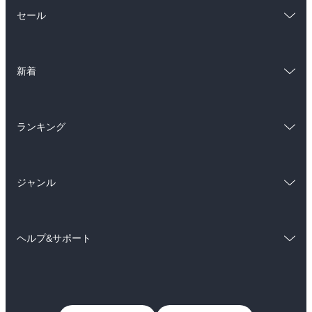
総合
コミック
セール
ラノベ
小説
総合
コミック
雑誌・グラビア
ビジネス・実用
新着
ラノベ
小説
BL・TL
総合
コミック
雑誌・グラビア
ビジネス・実用
ランキング
ラノベ
小説
BL・TL
総合
コミック
雑誌・グラビア
ビジネス・実用
ジャンル
ラノベ
小説
BL・TL
コミック
男性コミック
雑誌・グラビア
ビジネス・実用
ヘルプ&サポート
女性コミック
コミック誌
BL・TL
初めての方へ
ヘルプ
ライトノベル
男子向けラノベ