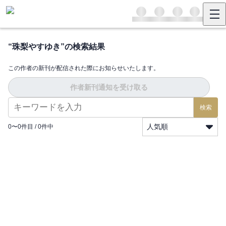
“
珠梨やすゆき
”の検索結果
この作者の新刊が配信された際にお知らせいたします。
作者新刊通知を受け取る
検索
人気順
0
〜
0
件目 /
0
件中