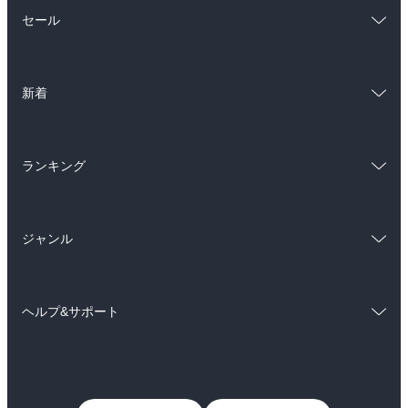
総合
コミック
セール
ラノベ
小説
総合
コミック
雑誌・グラビア
ビジネス・実用
新着
ラノベ
小説
BL・TL
総合
コミック
雑誌・グラビア
ビジネス・実用
ランキング
ラノベ
小説
BL・TL
総合
コミック
雑誌・グラビア
ビジネス・実用
ジャンル
ラノベ
小説
BL・TL
コミック
男性コミック
雑誌・グラビア
ビジネス・実用
ヘルプ&サポート
女性コミック
コミック誌
BL・TL
初めての方へ
ヘルプ
ライトノベル
男子向けラノベ