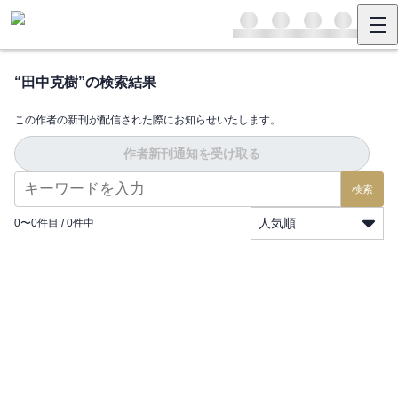
“
田中克樹
”の検索結果
この作者の新刊が配信された際にお知らせいたします。
作者新刊通知を受け取る
検索
人気順
0
〜
0
件目 /
0
件中