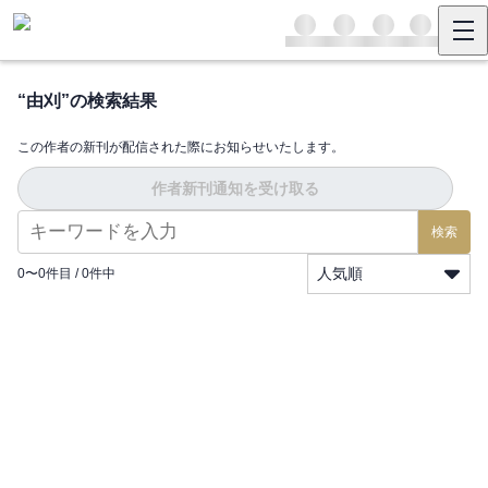
“
由刈
”の検索結果
この作者の新刊が配信された際にお知らせいたします。
作者新刊通知を受け取る
検索
人気順
0
〜
0
件目 /
0
件中