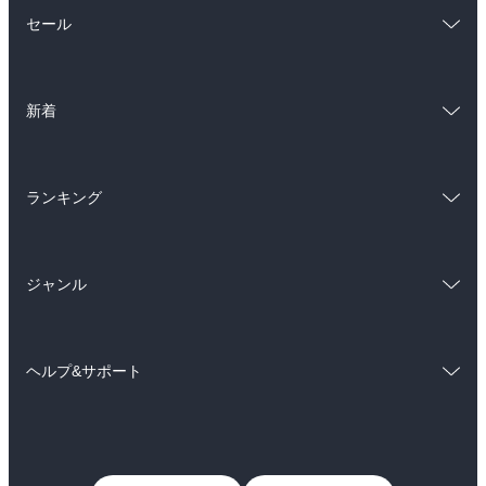
総合
コミック
セール
ラノベ
小説
総合
コミック
雑誌・グラビア
ビジネス・実用
新着
ラノベ
小説
BL・TL
総合
コミック
雑誌・グラビア
ビジネス・実用
ランキング
ラノベ
小説
BL・TL
総合
コミック
雑誌・グラビア
ビジネス・実用
ジャンル
ラノベ
小説
BL・TL
コミック
男性コミック
雑誌・グラビア
ビジネス・実用
ヘルプ&サポート
女性コミック
コミック誌
BL・TL
初めての方へ
ヘルプ
ライトノベル
男子向けラノベ