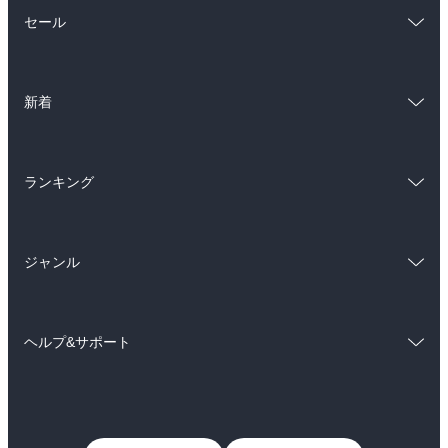
総合
コミック
セール
ラノベ
小説
総合
コミック
雑誌・グラビア
ビジネス・実用
新着
ラノベ
小説
BL・TL
総合
コミック
雑誌・グラビア
ビジネス・実用
ランキング
ラノベ
小説
BL・TL
総合
コミック
雑誌・グラビア
ビジネス・実用
ジャンル
ラノベ
小説
BL・TL
コミック
男性コミック
雑誌・グラビア
ビジネス・実用
ヘルプ&サポート
女性コミック
コミック誌
BL・TL
初めての方へ
ヘルプ
ライトノベル
男子向けラノベ