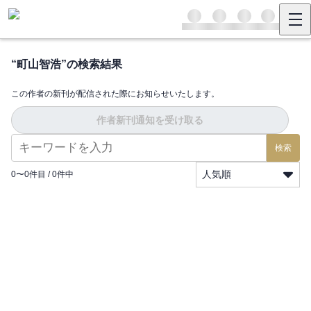
“
町山智浩
”の検索結果
この作者の新刊が配信された際にお知らせいたします。
作者新刊通知を受け取る
検索
人気順
0
〜
0
件目 /
0
件中