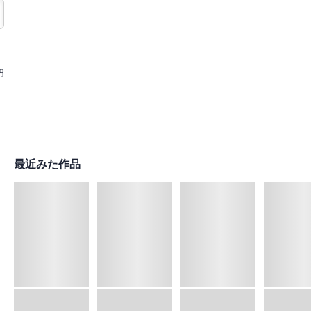
円
最近みた作品