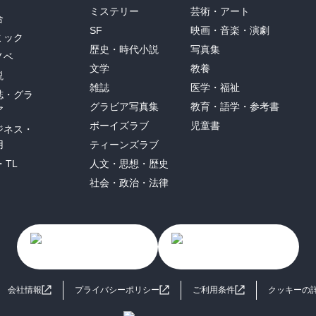
ミステリー
芸術・アート
合
SF
映画・音楽・演劇
ミック
歴史・時代小説
写真集
ノベ
文学
教養
説
雑誌
医学・福祉
誌・グラ
グラビア写真集
教育・語学・参考書
ア
ボーイズラブ
児童書
ジネス・
用
ティーンズラブ
・TL
人文・思想・歴史
社会・政治・法律
会社情報
プライバシーポリシー
ご利用条件
クッキーの