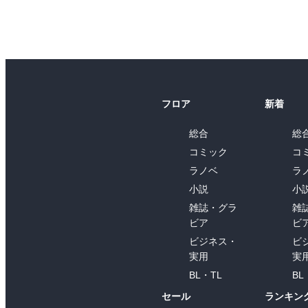
フロア
新着
総合
総
コミック
コ
ラノベ
ラ
小説
小
雑誌・グラ
雑
ビア
ビ
ビジネス・
ビ
実用
実
BL・TL
BL
セール
ランキン