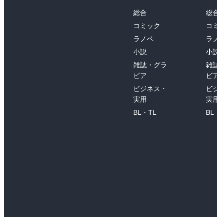
総合
総
コミック
コ
ラノベ
ラ
小説
小
雑誌・グラ
雑
ビア
ビ
ビジネス・
ビ
実用
実
BL・TL
BL