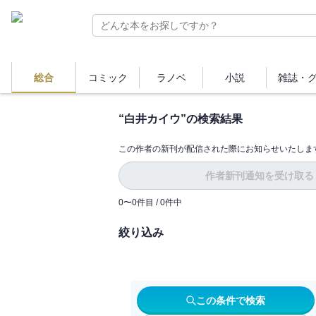
総合
コミック
ラノベ
小説
雑誌・
“
白井カイウ
”の検索結果
この作者の新刊が配信された際にお知らせいたしま
作者新刊通知を受け取る
0
〜
0
件目 /
0
件中
絞り込み
この条件で検索