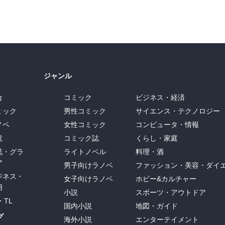
ジャンル
合
コミック
ビジネス・経済
ミック
男性コミック
サイエンス・テクノロジー
ノベ
女性コミック
コンピュータ・情報
説
コミック誌
くらし・家庭
誌・グラ
ライトノベル
料理・酒
ア
男子向けラノベ
ファッション・美容・ダイ
ジネス・
女子向けラノベ
ホビー&カルチャー
用
小説
スポーツ・アウトドア
・TL
国内小説
地図・ガイド
グ
海外小説
エンターテイメント