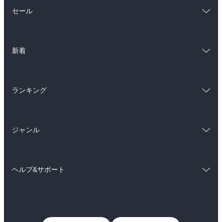
総合
コミック
セール
ラノベ
小説
総合
コミック
雑誌・グラビア
ビジネス・実用
新着
ラノベ
小説
BL・TL
総合
コミック
雑誌・グラビア
ビジネス・実用
ランキング
ラノベ
小説
BL・TL
総合
コミック
雑誌・グラビア
ビジネス・実用
ジャンル
ラノベ
小説
BL・TL
コミック
男性コミック
雑誌・グラビア
ビジネス・実用
ヘルプ&サポート
女性コミック
コミック誌
BL・TL
初めての方へ
ヘルプ
ライトノベル
男子向けラノベ