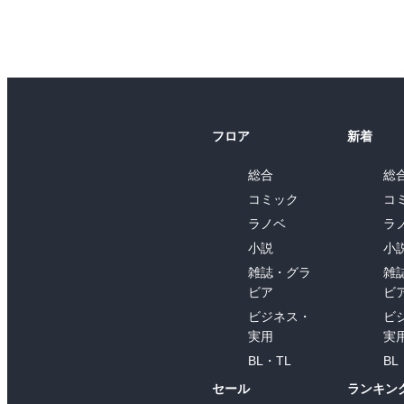
フロア
新着
総合
総
コミック
コ
ラノベ
ラ
小説
小
雑誌・グラ
雑
ビア
ビ
ビジネス・
ビ
実用
実
BL・TL
BL
セール
ランキン