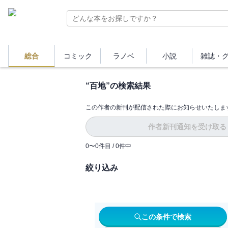
総合
コミック
ラノベ
小説
雑誌・
“
百地
”の検索結果
この作者の新刊が配信された際にお知らせいたしま
作者新刊通知を受け取る
0
〜
0
件目 /
0
件中
絞り込み
この条件で検索