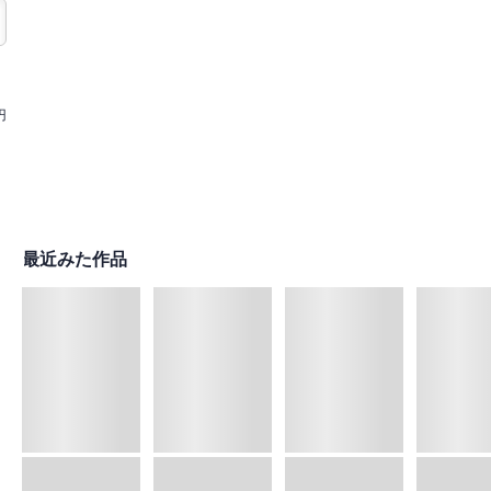
円
最近みた作品