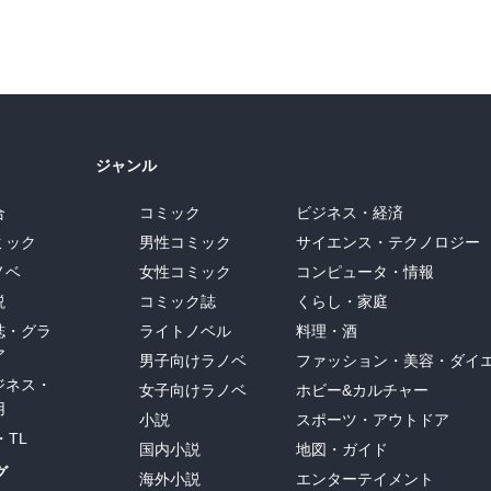
ジャンル
合
コミック
ビジネス・経済
ミック
男性コミック
サイエンス・テクノロジー
ノベ
女性コミック
コンピュータ・情報
説
コミック誌
くらし・家庭
誌・グラ
ライトノベル
料理・酒
ア
男子向けラノベ
ファッション・美容・ダイ
ジネス・
女子向けラノベ
ホビー&カルチャー
用
小説
スポーツ・アウトドア
・TL
国内小説
地図・ガイド
グ
海外小説
エンターテイメント