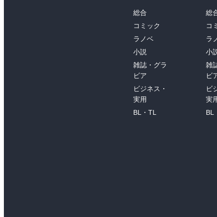
総合
総
コミック
コ
ラノベ
ラ
小説
小
雑誌・グラ
雑
ビア
ビ
ビジネス・
ビ
実用
実
BL・TL
BL