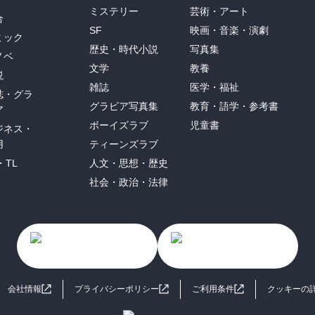
ミステリー
芸術・アート
合
SF
映画・音楽・演劇
ミック
歴史・時代小説
写真集
ノベ
文学
教養
説
雑誌
医学・福祉
誌・グラ
グラビア写真集
教育・語学・参考書
ア
ボーイズラブ
児童書
ジネス・
用
ティーンズラブ
・TL
人文・思想・歴史
社会・政治・法律
会社情報
プライバシーポリシー
ご利用条件
クッキーの