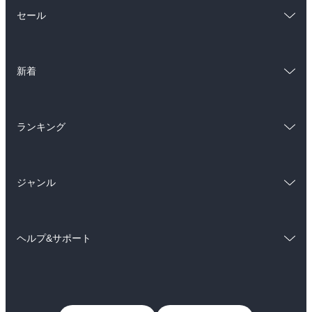
総合
コミック
セール
ラノベ
小説
総合
コミック
雑誌・グラビア
ビジネス・実用
新着
ラノベ
小説
BL・TL
総合
コミック
雑誌・グラビア
ビジネス・実用
ランキング
ラノベ
小説
BL・TL
総合
コミック
雑誌・グラビア
ビジネス・実用
ジャンル
ラノベ
小説
BL・TL
コミック
男性コミック
雑誌・グラビア
ビジネス・実用
ヘルプ&サポート
女性コミック
コミック誌
BL・TL
初めての方へ
ヘルプ
ライトノベル
男子向けラノベ