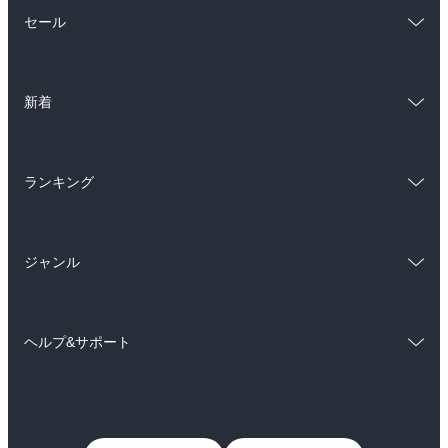
総合
コミック
セール
ラノベ
小説
総合
コミック
雑誌・グラビア
ビジネス・実用
新着
ラノベ
小説
BL・TL
総合
コミック
雑誌・グラビア
ビジネス・実用
ランキング
ラノベ
小説
BL・TL
総合
コミック
雑誌・グラビア
ビジネス・実用
ジャンル
ラノベ
小説
BL・TL
コミック
男性コミック
雑誌・グラビア
ビジネス・実用
ヘルプ&サポート
女性コミック
コミック誌
BL・TL
初めての方へ
ヘルプ
ライトノベル
男子向けラノベ