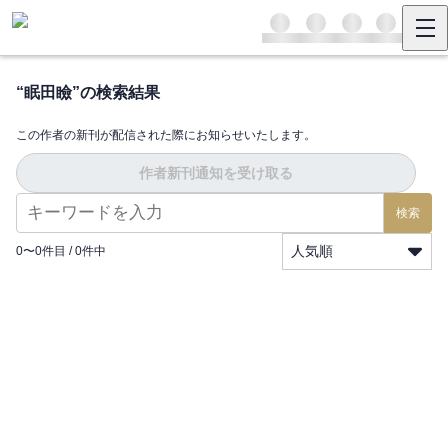
“
眠田瞼
”の検索結果
この作者の新刊が配信された際にお知らせいたします。
作者新刊通知を受け取る
検索
人気順
0
〜
0
件目 /
0
件中