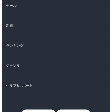
総合
コミック
セール
ラノベ
小説
総合
コミック
雑誌・グラビア
ビジネス・実用
新着
ラノベ
小説
BL・TL
総合
コミック
雑誌・グラビア
ビジネス・実用
ランキング
ラノベ
小説
BL・TL
総合
コミック
雑誌・グラビア
ビジネス・実用
ジャンル
ラノベ
小説
BL・TL
コミック
男性コミック
雑誌・グラビア
ビジネス・実用
ヘルプ&サポート
女性コミック
コミック誌
BL・TL
初めての方へ
ヘルプ
ライトノベル
男子向けラノベ