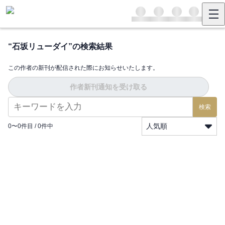
“
石坂リューダイ
”の検索結果
この作者の新刊が配信された際にお知らせいたします。
作者新刊通知を受け取る
検索
人気順
0
〜
0
件目 /
0
件中