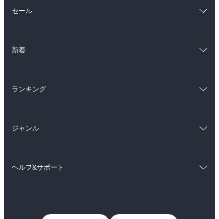
総合
コミック
セール
ラノベ
小説
総合
コミック
雑誌・グラビア
ビジネス・実用
新着
ラノベ
小説
BL・TL
総合
コミック
雑誌・グラビア
ビジネス・実用
ランキング
ラノベ
小説
BL・TL
総合
コミック
雑誌・グラビア
ビジネス・実用
ジャンル
ラノベ
小説
BL・TL
コミック
男性コミック
雑誌・グラビア
ビジネス・実用
ヘルプ&サポート
女性コミック
コミック誌
BL・TL
初めての方へ
ヘルプ
ライトノベル
男子向けラノベ