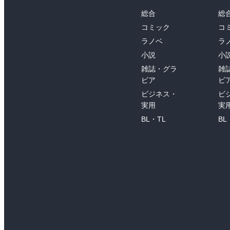
総合
総
コミック
コ
ラノベ
ラ
小説
小
雑誌・グラ
雑
ビア
ビ
ビジネス・
ビ
実用
実
BL・TL
BL