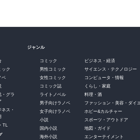
ジャンル
合
コミック
ビジネス・経済
ミック
男性コミック
サイエンス・テクノロジー
ノベ
女性コミック
コンピュータ・情報
説
コミック誌
くらし・家庭
誌・グラ
ライトノベル
料理・酒
ア
男子向けラノベ
ファッション・美容・ダイ
ジネス・
女子向けラノベ
ホビー&カルチャー
用
小説
スポーツ・アウトドア
・TL
国内小説
地図・ガイド
グ
海外小説
エンターテイメント