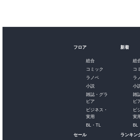
フロア
新着
総合
総
コミック
コ
ラノベ
ラ
小説
小
雑誌・グラ
雑
ビア
ビ
ビジネス・
ビ
実用
実
BL・TL
BL
セール
ランキン