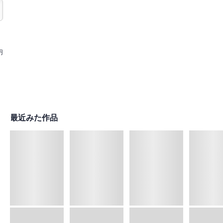
円
最近みた作品