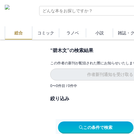
総合
コミック
ラノベ
小説
雑誌・
“
碧木文
”の検索結果
この作者の新刊が配信された際にお知らせいたしま
作者新刊通知を受け取る
0
〜
0
件目 /
0
件中
絞り込み
この条件で検索