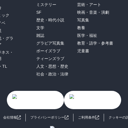
ミステリー
芸術・アート
合
SF
映画・音楽・演劇
ミック
歴史・時代小説
写真集
ノベ
文学
教養
説
雑誌
医学・福祉
誌・グラ
グラビア写真集
教育・語学・参考書
ア
ボーイズラブ
児童書
ジネス・
用
ティーンズラブ
・TL
人文・思想・歴史
社会・政治・法律
会社情報
プライバシーポリシー
ご利用条件
クッキーの