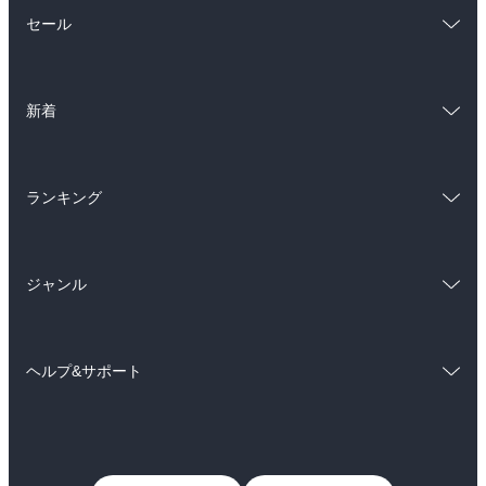
総合
コミック
セール
ラノベ
小説
総合
コミック
雑誌・グラビア
ビジネス・実用
新着
ラノベ
小説
BL・TL
総合
コミック
雑誌・グラビア
ビジネス・実用
ランキング
ラノベ
小説
BL・TL
総合
コミック
雑誌・グラビア
ビジネス・実用
ジャンル
ラノベ
小説
BL・TL
コミック
男性コミック
雑誌・グラビア
ビジネス・実用
ヘルプ&サポート
女性コミック
コミック誌
BL・TL
初めての方へ
ヘルプ
ライトノベル
男子向けラノベ