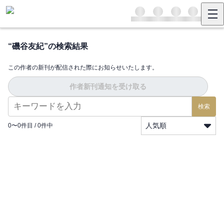
“
磯谷友紀
”の検索結果
この作者の新刊が配信された際にお知らせいたします。
作者新刊通知を受け取る
検索
人気順
0
〜
0
件目 /
0
件中