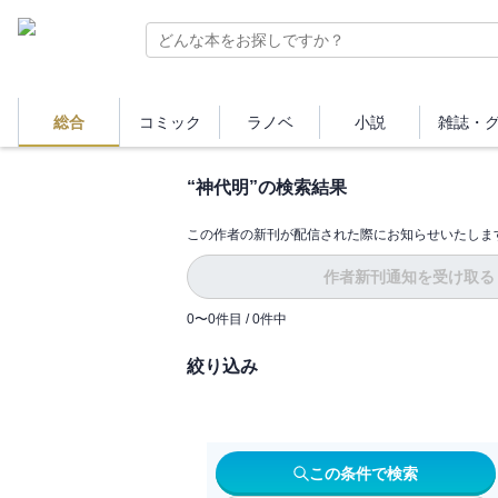
総合
コミック
ラノベ
小説
雑誌・
“
神代明
”の検索結果
この作者の新刊が配信された際にお知らせいたしま
作者新刊通知を受け取る
0
〜
0
件目 /
0
件中
絞り込み
この条件で検索