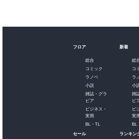
フロア
新着
総合
総
コミック
コ
ラノベ
ラ
小説
小
雑誌・グラ
雑
ビア
ビ
ビジネス・
ビ
実用
実
BL・TL
BL
セール
ランキン