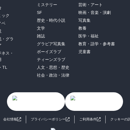
ミステリー
芸術・アート
合
SF
映画・音楽・演劇
ミック
歴史・時代小説
写真集
ノベ
文学
教養
説
雑誌
医学・福祉
誌・グラ
グラビア写真集
教育・語学・参考書
ア
ボーイズラブ
児童書
ジネス・
用
ティーンズラブ
・TL
人文・思想・歴史
社会・政治・法律
会社情報
プライバシーポリシー
ご利用条件
クッキーの