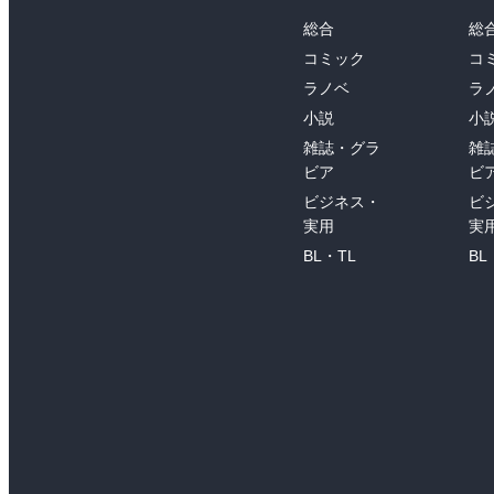
総合
総
コミック
コ
ラノベ
ラ
小説
小
雑誌・グラ
雑
ビア
ビ
ビジネス・
ビ
実用
実
BL・TL
BL