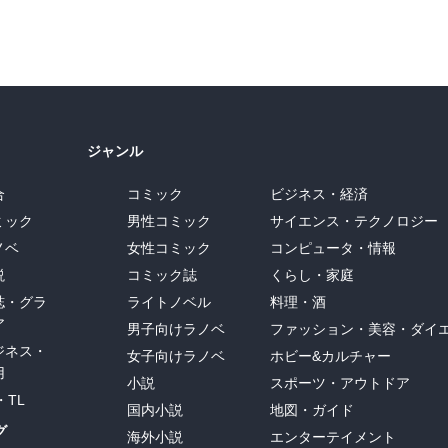
ジャンル
合
コミック
ビジネス・経済
ミック
男性コミック
サイエンス・テクノロジー
ノベ
女性コミック
コンピュータ・情報
説
コミック誌
くらし・家庭
誌・グラ
ライトノベル
料理・酒
ア
男子向けラノベ
ファッション・美容・ダイ
ジネス・
女子向けラノベ
ホビー&カルチャー
用
小説
スポーツ・アウトドア
・TL
国内小説
地図・ガイド
グ
海外小説
エンターテイメント