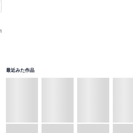
円
最近みた作品