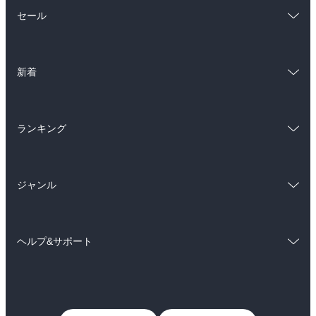
総合
コミック
セール
ラノベ
小説
総合
コミック
雑誌・グラビア
ビジネス・実用
新着
ラノベ
小説
BL・TL
総合
コミック
雑誌・グラビア
ビジネス・実用
ランキング
ラノベ
小説
BL・TL
総合
コミック
雑誌・グラビア
ビジネス・実用
ジャンル
ラノベ
小説
BL・TL
コミック
男性コミック
雑誌・グラビア
ビジネス・実用
ヘルプ&サポート
女性コミック
コミック誌
BL・TL
初めての方へ
ヘルプ
ライトノベル
男子向けラノベ