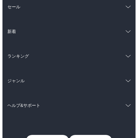
総合
コミック
セール
ラノベ
小説
総合
コミック
雑誌・グラビア
ビジネス・実用
新着
ラノベ
小説
BL・TL
総合
コミック
雑誌・グラビア
ビジネス・実用
ランキング
ラノベ
小説
BL・TL
総合
コミック
雑誌・グラビア
ビジネス・実用
ジャンル
ラノベ
小説
BL・TL
コミック
男性コミック
雑誌・グラビア
ビジネス・実用
ヘルプ&サポート
女性コミック
コミック誌
BL・TL
初めての方へ
ヘルプ
ライトノベル
男子向けラノベ