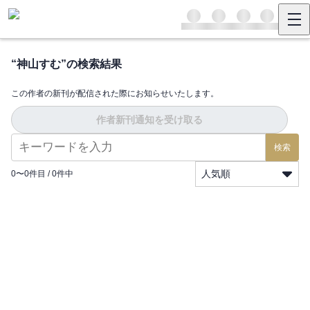
“
神山すむ
”の検索結果
この作者の新刊が配信された際にお知らせいたします。
作者新刊通知を受け取る
検索
人気順
0
〜
0
件目 /
0
件中