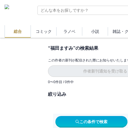
総合
コミック
ラノベ
小説
雑誌・
“
福田ますみ
”の検索結果
この作者の新刊が配信された際にお知らせいたしま
作者新刊通知を受け取る
0
〜
0
件目 /
0
件中
絞り込み
この条件で検索