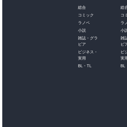
総合
総
コミック
コ
ラノベ
ラ
小説
小
雑誌・グラ
雑
ビア
ビ
ビジネス・
ビ
実用
実
BL・TL
BL