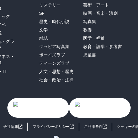
ミステリー
芸術・アート
合
SF
映画・音楽・演劇
ミック
歴史・時代小説
写真集
ノベ
文学
教養
説
雑誌
医学・福祉
誌・グラ
グラビア写真集
教育・語学・参考書
ア
ボーイズラブ
児童書
ジネス・
用
ティーンズラブ
・TL
人文・思想・歴史
社会・政治・法律
会社情報
プライバシーポリシー
ご利用条件
クッキーの