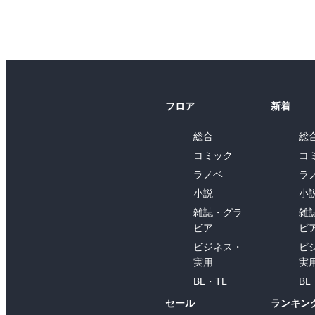
フロア
新着
総合
総
コミック
コ
ラノベ
ラ
小説
小
雑誌・グラ
雑
ビア
ビ
ビジネス・
ビ
実用
実
BL・TL
BL
セール
ランキン