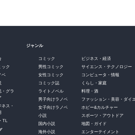
ジャンル
合
コミック
ビジネス・経済
ミック
男性コミック
サイエンス・テクノロジー
ノベ
女性コミック
コンピュータ・情報
説
コミック誌
くらし・家庭
誌・グラ
ライトノベル
料理・酒
ア
男子向けラノベ
ファッション・美容・ダイ
ジネス・
女子向けラノベ
ホビー&カルチャー
用
小説
スポーツ・アウトドア
・TL
国内小説
地図・ガイド
グ
海外小説
エンターテイメント