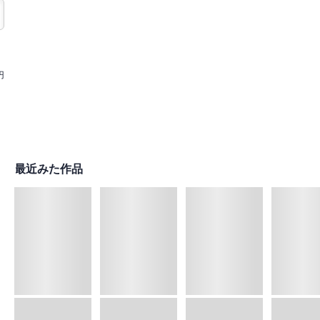
円
最近みた作品