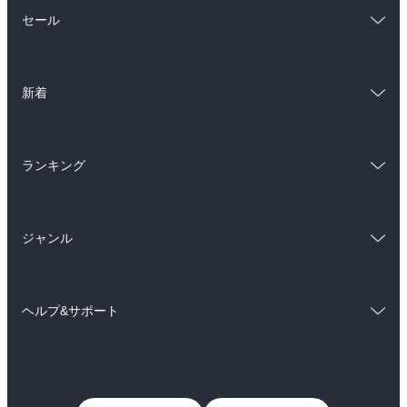
総合
コミック
セール
ラノベ
小説
総合
コミック
雑誌・グラビア
ビジネス・実用
新着
ラノベ
小説
BL・TL
総合
コミック
雑誌・グラビア
ビジネス・実用
ランキング
ラノベ
小説
BL・TL
総合
コミック
雑誌・グラビア
ビジネス・実用
ジャンル
ラノベ
小説
BL・TL
コミック
男性コミック
雑誌・グラビア
ビジネス・実用
ヘルプ&サポート
女性コミック
コミック誌
BL・TL
初めての方へ
ヘルプ
ライトノベル
男子向けラノベ