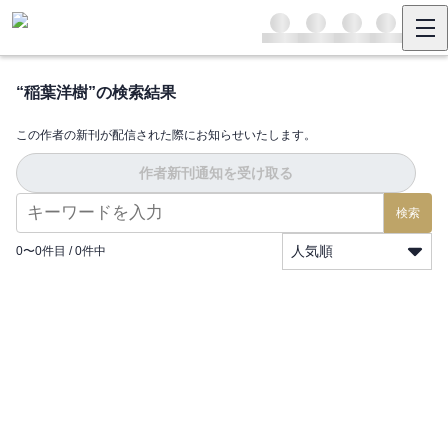
“
稲葉洋樹
”の検索結果
この作者の新刊が配信された際にお知らせいたします。
作者新刊通知を受け取る
検索
人気順
0
〜
0
件目 /
0
件中