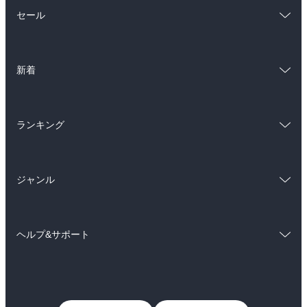
総合
コミック
セール
ラノベ
小説
総合
コミック
雑誌・グラビア
ビジネス・実用
新着
ラノベ
小説
BL・TL
総合
コミック
雑誌・グラビア
ビジネス・実用
ランキング
ラノベ
小説
BL・TL
総合
コミック
雑誌・グラビア
ビジネス・実用
ジャンル
ラノベ
小説
BL・TL
コミック
男性コミック
雑誌・グラビア
ビジネス・実用
ヘルプ&サポート
女性コミック
コミック誌
BL・TL
初めての方へ
ヘルプ
ライトノベル
男子向けラノベ