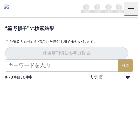
“
笙野頼子
”の検索結果
この作者の新刊が配信された際にお知らせいたします。
作者新刊通知を受け取る
検索
人気順
0
〜
0
件目 /
0
件中