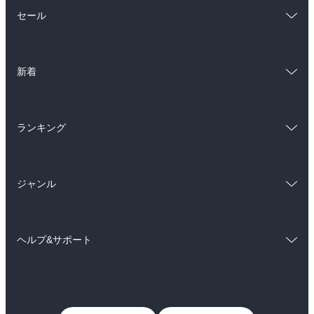
総合
コミック
セール
ラノベ
小説
総合
コミック
雑誌・グラビア
ビジネス・実用
新着
ラノベ
小説
BL・TL
総合
コミック
雑誌・グラビア
ビジネス・実用
ランキング
ラノベ
小説
BL・TL
総合
コミック
雑誌・グラビア
ビジネス・実用
ジャンル
ラノベ
小説
BL・TL
コミック
男性コミック
雑誌・グラビア
ビジネス・実用
ヘルプ&サポート
女性コミック
コミック誌
BL・TL
初めての方へ
ヘルプ
ライトノベル
男子向けラノベ