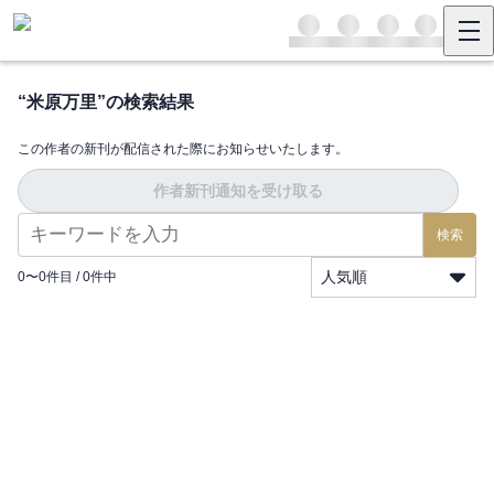
“
米原万里
”の検索結果
この作者の新刊が配信された際にお知らせいたします。
作者新刊通知を受け取る
検索
人気順
0
〜
0
件目 /
0
件中