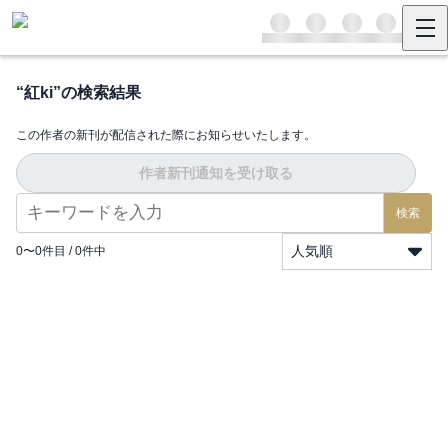
“
紅ki
”の検索結果
この作者の新刊が配信された際にお知らせいたします。
作者新刊通知を受け取る
検索
人気順
0
〜
0
件目 /
0
件中