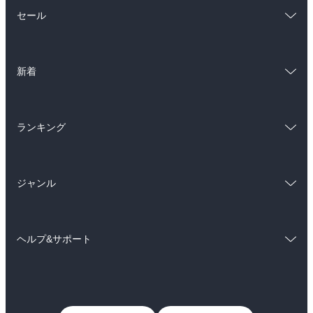
総合
コミック
セール
ラノベ
小説
総合
コミック
雑誌・グラビア
ビジネス・実用
新着
ラノベ
小説
BL・TL
総合
コミック
雑誌・グラビア
ビジネス・実用
ランキング
ラノベ
小説
BL・TL
総合
コミック
雑誌・グラビア
ビジネス・実用
ジャンル
ラノベ
小説
BL・TL
コミック
男性コミック
雑誌・グラビア
ビジネス・実用
ヘルプ&サポート
女性コミック
コミック誌
BL・TL
初めての方へ
ヘルプ
ライトノベル
男子向けラノベ