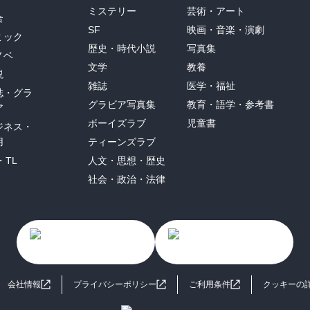
ミステリー
芸術・アート
合
SF
映画・音楽・演劇
ミック
歴史・時代小説
写真集
ノベ
文学
教養
説
雑誌
医学・福祉
誌・グラ
グラビア写真集
教育・語学・参考書
ア
ボーイズラブ
児童書
ジネス・
用
ティーンズラブ
・TL
人文・思想・歴史
社会・政治・法律
会社情報
プライバシーポリシー
ご利用条件
クッキーの