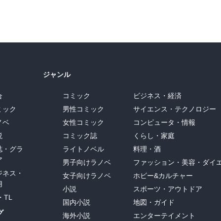
ジャンル
合
コミック
ビジネス・経済
ミック
男性コミック
サイエンス・テクノロジー
ノベ
女性コミック
コンピュータ・情報
説
コミック誌
くらし・家庭
誌・グラ
ライトノベル
料理・酒
ア
男子向けラノベ
ファッション・美容・ダイ
ジネス・
女子向けラノベ
ホビー&カルチャー
用
小説
スポーツ・アウトドア
・TL
国内小説
地図・ガイド
グ
海外小説
エンターテイメント