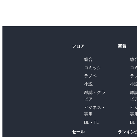
フロア
新着
総合
総
コミック
コ
ラノベ
ラ
小説
小
雑誌・グラ
雑
ビア
ビ
ビジネス・
ビ
実用
実
BL・TL
BL
セール
ランキン