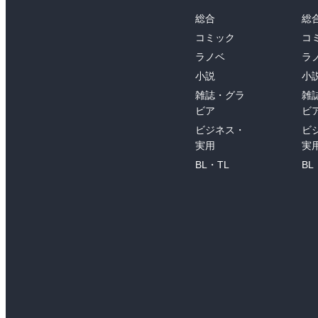
総合
総
コミック
コ
ラノベ
ラ
小説
小
雑誌・グラ
雑
ビア
ビ
ビジネス・
ビ
実用
実
BL・TL
BL