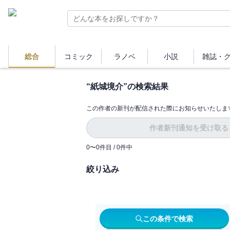
総合
コミック
ラノベ
小説
雑誌・
“
紙城境介
”の検索結果
この作者の新刊が配信された際にお知らせいたしま
作者新刊通知を受け取る
0
〜
0
件目 /
0
件中
絞り込み
この条件で検索