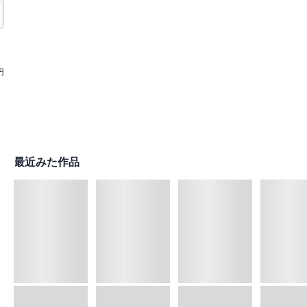
円
最近みた作品