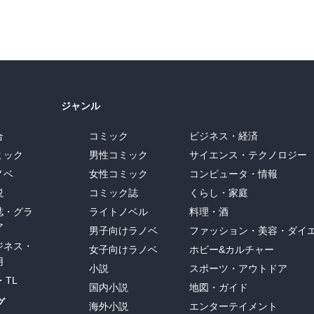
ジャンル
合
コミック
ビジネス・経済
ミック
男性コミック
サイエンス・テクノロジー
ノベ
女性コミック
コンピュータ・情報
説
コミック誌
くらし・家庭
誌・グラ
ライトノベル
料理・酒
ア
男子向けラノベ
ファッション・美容・ダイ
ジネス・
女子向けラノベ
ホビー&カルチャー
用
小説
スポーツ・アウトドア
・TL
国内小説
地図・ガイド
グ
海外小説
エンターテイメント