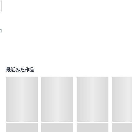
円
最近みた作品