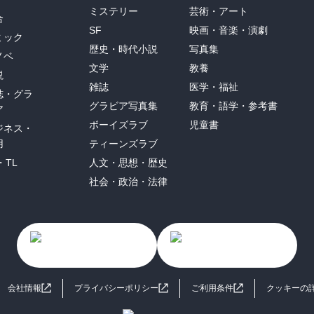
ミステリー
芸術・アート
合
SF
映画・音楽・演劇
ミック
歴史・時代小説
写真集
ノベ
文学
教養
説
雑誌
医学・福祉
誌・グラ
グラビア写真集
教育・語学・参考書
ア
ボーイズラブ
児童書
ジネス・
用
ティーンズラブ
・TL
人文・思想・歴史
社会・政治・法律
会社情報
プライバシーポリシー
ご利用条件
クッキーの