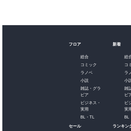
フロア
新着
総合
総
コミック
コ
ラノベ
ラ
小説
小
雑誌・グラ
雑
ビア
ビ
ビジネス・
ビ
実用
実
BL・TL
BL
セール
ランキン