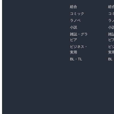
総合
総
コミック
コ
ラノベ
ラ
小説
小
雑誌・グラ
雑
ビア
ビ
ビジネス・
ビ
実用
実
BL・TL
BL