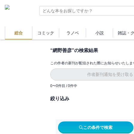
総合
コミック
ラノベ
小説
雑誌・
“
網野善彦
”の検索結果
この作者の新刊が配信された際にお知らせいたしま
作者新刊通知を受け取る
0
〜
0
件目 /
0
件中
絞り込み
この条件で検索