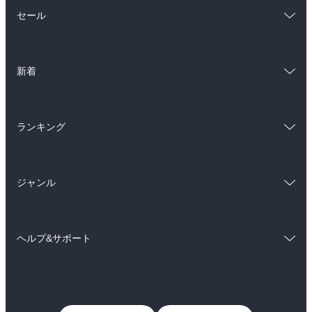
総合
コミック
セール
ラノベ
小説
総合
コミック
雑誌・グラビア
ビジネス・実用
新着
ラノベ
小説
BL・TL
総合
コミック
雑誌・グラビア
ビジネス・実用
ランキング
ラノベ
小説
BL・TL
総合
コミック
雑誌・グラビア
ビジネス・実用
ジャンル
ラノベ
小説
BL・TL
コミック
男性コミック
雑誌・グラビア
ビジネス・実用
ヘルプ&サポート
女性コミック
コミック誌
BL・TL
初めての方へ
ヘルプ
ライトノベル
男子向けラノベ