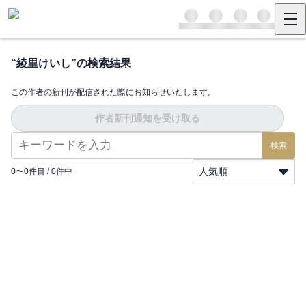
“
綾里けいし
”の検索結果
この作者の新刊が配信された際にお知らせいたします。
作者新刊通知を受け取る
検索
人気順
0
〜
0
件目 /
0
件中