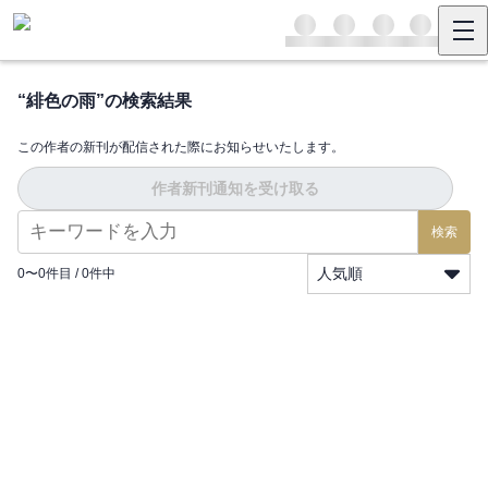
“
緋色の雨
”の検索結果
この作者の新刊が配信された際にお知らせいたします。
作者新刊通知を受け取る
検索
人気順
0
〜
0
件目 /
0
件中