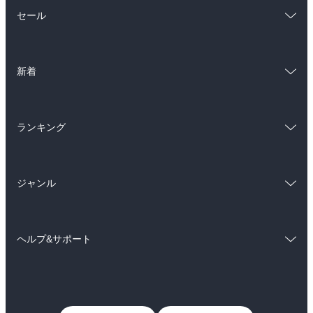
総合
コミック
セール
ラノベ
小説
総合
コミック
雑誌・グラビア
ビジネス・実用
新着
ラノベ
小説
BL・TL
総合
コミック
雑誌・グラビア
ビジネス・実用
ランキング
ラノベ
小説
BL・TL
総合
コミック
雑誌・グラビア
ビジネス・実用
ジャンル
ラノベ
小説
BL・TL
コミック
男性コミック
雑誌・グラビア
ビジネス・実用
ヘルプ&サポート
女性コミック
コミック誌
BL・TL
初めての方へ
ヘルプ
ライトノベル
男子向けラノベ