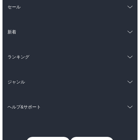
総合
コミック
セール
ラノベ
小説
総合
コミック
雑誌・グラビア
ビジネス・実用
新着
ラノベ
小説
BL・TL
総合
コミック
雑誌・グラビア
ビジネス・実用
ランキング
ラノベ
小説
BL・TL
総合
コミック
雑誌・グラビア
ビジネス・実用
ジャンル
ラノベ
小説
BL・TL
コミック
男性コミック
雑誌・グラビア
ビジネス・実用
ヘルプ&サポート
女性コミック
コミック誌
BL・TL
初めての方へ
ヘルプ
ライトノベル
男子向けラノベ