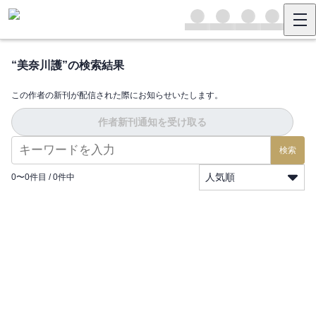
“
美奈川護
”の検索結果
この作者の新刊が配信された際にお知らせいたします。
作者新刊通知を受け取る
検索
人気順
0
〜
0
件目 /
0
件中