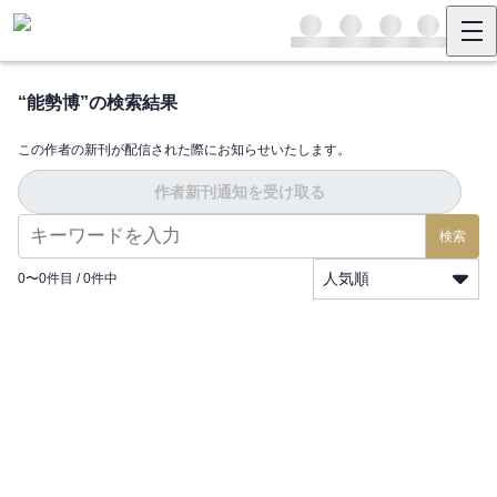
“
能勢博
”の検索結果
この作者の新刊が配信された際にお知らせいたします。
作者新刊通知を受け取る
検索
人気順
0
〜
0
件目 /
0
件中