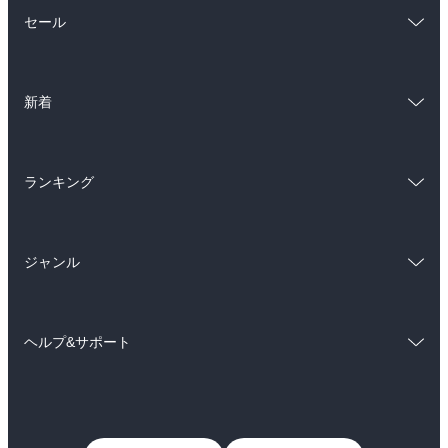
総合
コミック
セール
ラノベ
小説
総合
コミック
雑誌・グラビア
ビジネス・実用
新着
ラノベ
小説
BL・TL
総合
コミック
雑誌・グラビア
ビジネス・実用
ランキング
ラノベ
小説
BL・TL
総合
コミック
雑誌・グラビア
ビジネス・実用
ジャンル
ラノベ
小説
BL・TL
コミック
男性コミック
雑誌・グラビア
ビジネス・実用
ヘルプ&サポート
女性コミック
コミック誌
BL・TL
初めての方へ
ヘルプ
ライトノベル
男子向けラノベ