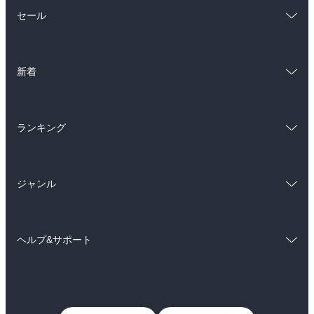
総合
コミック
セール
ラノベ
小説
総合
コミック
雑誌・グラビア
ビジネス・実用
新着
ラノベ
小説
BL・TL
総合
コミック
雑誌・グラビア
ビジネス・実用
ランキング
ラノベ
小説
BL・TL
総合
コミック
雑誌・グラビア
ビジネス・実用
ジャンル
ラノベ
小説
BL・TL
コミック
男性コミック
雑誌・グラビア
ビジネス・実用
ヘルプ&サポート
女性コミック
コミック誌
BL・TL
初めての方へ
ヘルプ
ライトノベル
男子向けラノベ