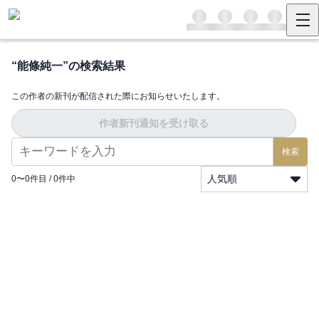
“
能條純一
”の検索結果
この作者の新刊が配信された際にお知らせいたします。
作者新刊通知を受け取る
検索
人気順
0
〜
0
件目 /
0
件中