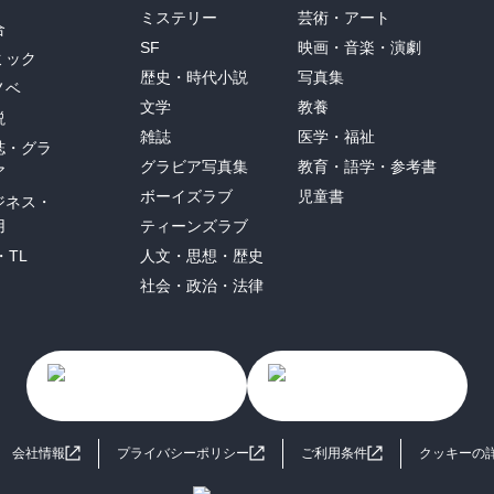
ミステリー
芸術・アート
合
SF
映画・音楽・演劇
ミック
歴史・時代小説
写真集
ノベ
文学
教養
説
雑誌
医学・福祉
誌・グラ
グラビア写真集
教育・語学・参考書
ア
ボーイズラブ
児童書
ジネス・
用
ティーンズラブ
・TL
人文・思想・歴史
社会・政治・法律
会社情報
プライバシーポリシー
ご利用条件
クッキーの