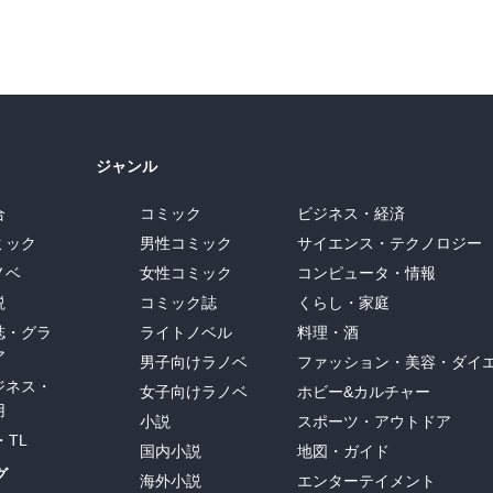
ジャンル
合
コミック
ビジネス・経済
ミック
男性コミック
サイエンス・テクノロジー
ノベ
女性コミック
コンピュータ・情報
説
コミック誌
くらし・家庭
誌・グラ
ライトノベル
料理・酒
ア
男子向けラノベ
ファッション・美容・ダイ
ジネス・
女子向けラノベ
ホビー&カルチャー
用
小説
スポーツ・アウトドア
・TL
国内小説
地図・ガイド
グ
海外小説
エンターテイメント