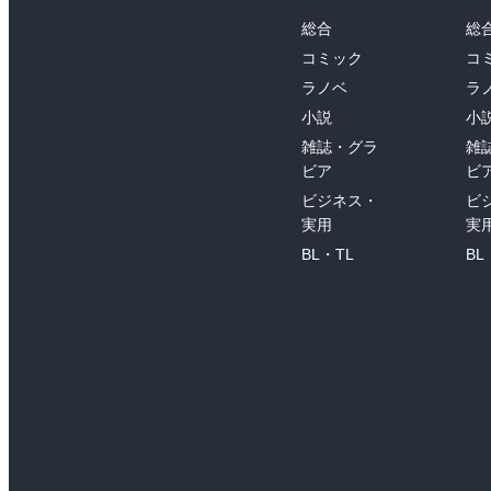
総合
総
コミック
コ
ラノベ
ラ
小説
小
雑誌・グラ
雑
ビア
ビ
ビジネス・
ビ
実用
実
BL・TL
BL