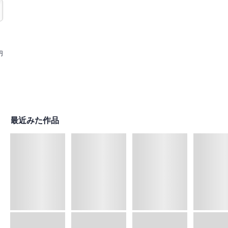
円
最近みた作品