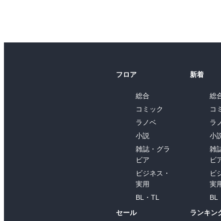
フロア
新着
総合
総
コミック
コ
ラノベ
ラ
小説
小
雑誌・グラ
雑
ビア
ビ
ビジネス・
ビ
実用
実
BL・TL
BL
セール
ランキン