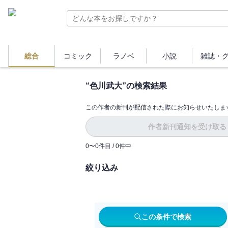
総合
コミック
ラノベ
小説
雑誌・
“
色川武大
”の検索結果
この作者の新刊が配信された際にお知らせいたしま
作者新刊通知を受け取る
0
〜
0
件目 /
0
件中
絞り込み
この条件で検索