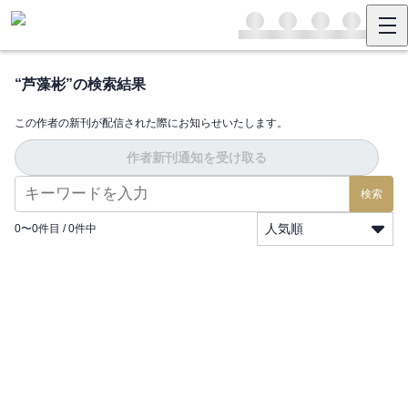
“
芦藻彬
”の検索結果
この作者の新刊が配信された際にお知らせいたします。
作者新刊通知を受け取る
検索
人気順
0
〜
0
件目 /
0
件中