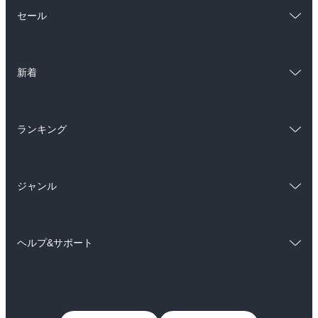
総合
コミック
セール
ラノベ
小説
総合
コミック
雑誌・グラビア
ビジネス・実用
新着
ラノベ
小説
BL・TL
総合
コミック
雑誌・グラビア
ビジネス・実用
ランキング
ラノベ
小説
BL・TL
総合
コミック
雑誌・グラビア
ビジネス・実用
ジャンル
ラノベ
小説
BL・TL
コミック
男性コミック
雑誌・グラビア
ビジネス・実用
ヘルプ&サポート
女性コミック
コミック誌
BL・TL
初めての方へ
ヘルプ
ライトノベル
男子向けラノベ